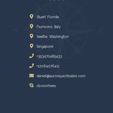
Stuart. Florida
Fiumicino, Italy
Seattle, Washington
Singapore
+393470485433
+12064076411
daniel@aurorayachtsales.com
dsvoorhees